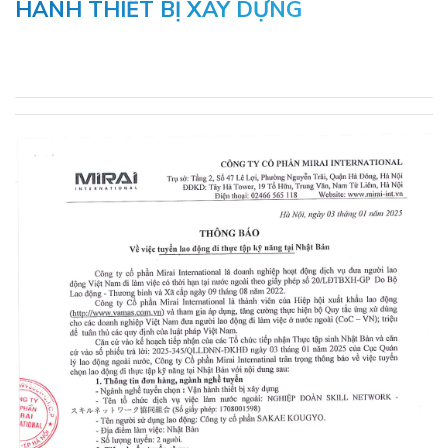
HÀNH THIẾT BỊ XÂY DỰNG