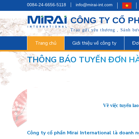
0084-24-6656-5118
info@mirai-int.com
CÔNG TY CỔ PH
Trao gửi yêu thương , Sánh bước
Trang chủ
Giới thiệu về công ty
Đơ
THÔNG BÁO TUYỂN ĐƠN H
Về việc tuyển la
Công ty cổ phần Mirai International là doanh 