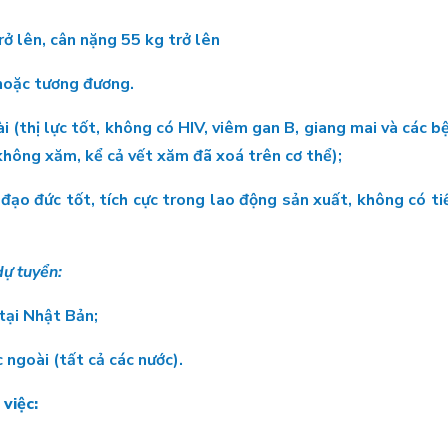
rở lên, cân nặng 55 kg trở lên
 hoặc tương đương.
ài (thị lực tốt, không có HIV, viêm gan B, giang mai và các b
không xăm, kể cả vết xăm đã xoá trên cơ thể);
ạo đức tốt, tích cực trong lao động sản xuất, không có tiề
ự tuyển:
 tại Nhật Bản;
 ngoài (tất cả các nước).
 việc: