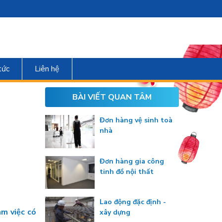
tức
Liên hệ
BÀI VIẾT QUAN TÂM
Đơn hàng vệ sinh toà
nhà
Đơn hàng gia công
tinh đồ nội thất
Lao động đặc định -
àm việc có
xây dựng