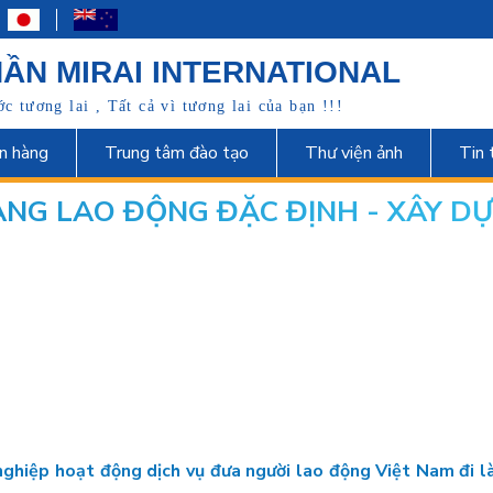
ẦN MIRAI INTERNATIONAL
 tương lai , Tất cả vì tương lai của bạn !!!
n hàng
Trung tâm đào tạo
Thư viện ảnh
Tin 
NG LAO ĐỘNG ĐẶC ĐỊNH - XÂY D
nghiệp hoạt động dịch vụ đưa người lao động Việt Nam đi l