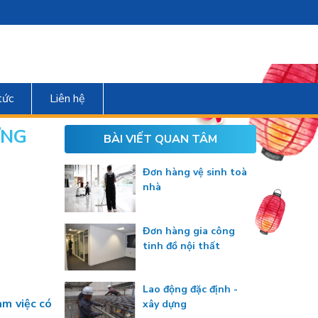
tức
Liên hệ
ỰNG
BÀI VIẾT QUAN TÂM
Đơn hàng vệ sinh toà
nhà
Đơn hàng gia công
tinh đồ nội thất
Lao động đặc định -
àm việc có
xây dựng