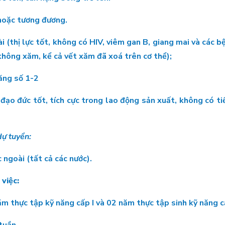
 hoặc tương đương.
ài (thị lực tốt, không có HIV, viêm gan B, giang mai và các b
không xăm, kể cả vết xăm đã xoá trên cơ thể);
năng số 1-2
ạo đức tốt, tích cực trong lao động sản xuất, không có tiề
ự tuyển:
 ngoài (tất cả các nước).
 việc:
 thực tập kỹ năng cấp I và 02 năm thực tập sinh kỹ năng cấ