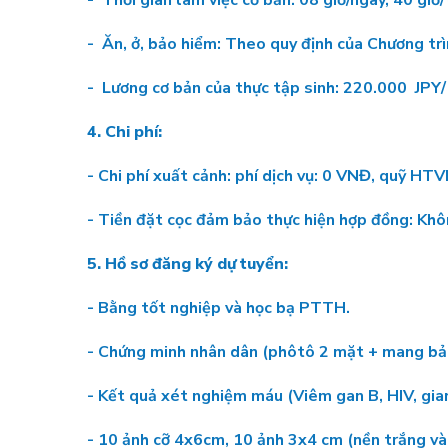
- Thời gian làm việc cơ bản: 08 giờ/ngày, 40 giờ/
- Ăn, ở, bảo hiểm: Theo quy định của Chương tr
- Lương cơ bản của thực tập sinh: 220.000 JPY/
4. Chi phí:
- Chi phí xuất cảnh: phí dịch vụ: 0 VNĐ, quỹ H
- Tiền đặt cọc đảm bảo thực hiện hợp đồng: Kh
5. Hồ sơ đăng ký dự tuyển:
- Bằng tốt nghiệp và học bạ PTTH.
- Chứng minh nhân dân (phôtô 2 mặt + mang bản
- Kết quả xét nghiệm máu (Viêm gan B, HIV, gia
- 10 ảnh cỡ 4x6cm, 10 ảnh 3x4 cm (nền trắng và