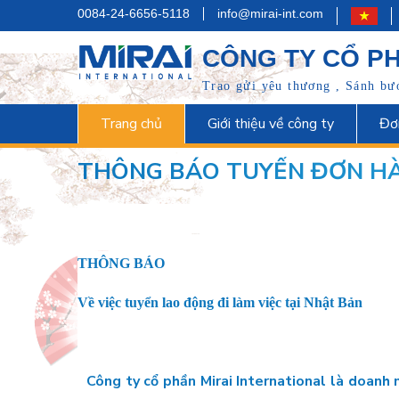
0084-24-6656-5118
info@mirai-int.com
CÔNG TY CỔ PH
Trao gửi yêu thương , Sánh bước
Trang chủ
Giới thiệu về công ty
Đơ
THÔNG BÁO TUYỂN ĐƠN HÀ
THÔNG BÁO
Về việc tuyển lao động đi làm việc tại Nhật Bản
Công ty cổ phần Mirai International là doanh 