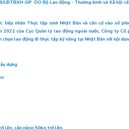
009/LĐTBXH-GP DO Bộ Lao động - Thương binh và Xã hội c
c tiếp nhận Thực tập sinh Nhật Bản và căn cứ vào số phiế
021 của Cục Quản lý lao động ngoài nước, Công ty Cổ p
n chọn lao động đi thực tập kỹ năng tại Nhật Bản với nội dun
Xây dựng
su
rở lên, cân nặng 50kg trở lên.