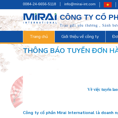
0084-24-6656-5118
info@mirai-int.com
CÔNG TY CỔ PH
Trao gửi yêu thương , Sánh bước
Trang chủ
Giới thiệu về công ty
Đơ
THÔNG BÁO TUYỂN ĐƠN H
Về việc tuyển la
Công ty cổ phần Mirai International là doanh 