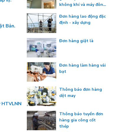
p II).
không khí và máy đông
lạnh
Đơn hàng lao động đặc
định - xây dựng
ật Bản.
Đơn hàng giặt là
Đơn hàng làm hàng vải
bạt
Thông báo đơn hàng
dệt may
quỹ HTVLNN
Thông báo tuyển đơn
hàng gia công cốt
thép