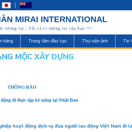
ẦN MIRAI INTERNATIONAL
 tương lai , Tất cả vì tương lai của bạn !!!
n hàng
Trung tâm đào tạo
Thư viện ảnh
Tin 
ÀNG MỘC XÂY DỰNG
THÔNG BÁO
o động đi thực tập kỹ năng tại Nhật Bản
nghiệp hoạt động dịch vụ đưa người lao động Việt Nam đi l