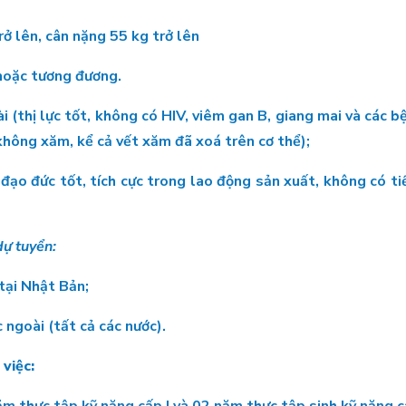
rở lên, cân nặng 55 kg trở lên
 hoặc tương đương.
ài (thị lực tốt, không có HIV, viêm gan B, giang mai và các b
không xăm, kể cả vết xăm đã xoá trên cơ thể);
ạo đức tốt, tích cực trong lao động sản xuất, không có tiề
ự tuyển:
 tại Nhật Bản;
 ngoài (tất cả các nước).
 việc: